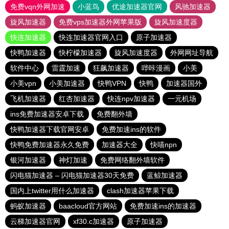
免费vqn外网加速
小蓝鸟
优途加速器官网
风驰加速器
旋风加速器
免费vps加速器外网苹果版
旋风加速度器
快连加速器
快连加速器官网入口
原子加速器
快鸭加速器
快柠檬加速器
旋风加速度器
外网网址导航
软件中心
雷霆加速
狂飙加速器
哔咔漫画
小美
小美vpn
小美加速器
快鸭VPN
快鸭
加速器国外
飞机加速器
红杏加速器
快连npv加速器
一元机场
ins免费加速器安卓下载
免费翻外墙
快鸭加速器下载官网安卓
免费加速ins的软件
快鸭免费加速器永久免费
加速器大全
快喵npn
银河加速器
神灯加速
免费网络翻外墙软件
闪电猫加速器 – 闪电猫加速器30天免费
蓝鲸加速器
国内上twitter用什么加速器
clash加速器苹果下载
蚂蚁加速器
baacloud官方网站
免费加速ins的加速器
云梯加速器官网
xf30.c加速器
原子加速器