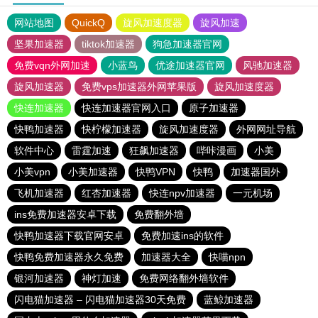
网站地图
QuickQ
旋风加速度器
旋风加速
坚果加速器
tiktok加速器
狗急加速器官网
免费vqn外网加速
小蓝鸟
优途加速器官网
风驰加速器
旋风加速器
免费vps加速器外网苹果版
旋风加速度器
快连加速器
快连加速器官网入口
原子加速器
快鸭加速器
快柠檬加速器
旋风加速度器
外网网址导航
软件中心
雷霆加速
狂飙加速器
哔咔漫画
小美
小美vpn
小美加速器
快鸭VPN
快鸭
加速器国外
飞机加速器
红杏加速器
快连npv加速器
一元机场
ins免费加速器安卓下载
免费翻外墙
快鸭加速器下载官网安卓
免费加速ins的软件
快鸭免费加速器永久免费
加速器大全
快喵npn
银河加速器
神灯加速
免费网络翻外墙软件
闪电猫加速器 – 闪电猫加速器30天免费
蓝鲸加速器