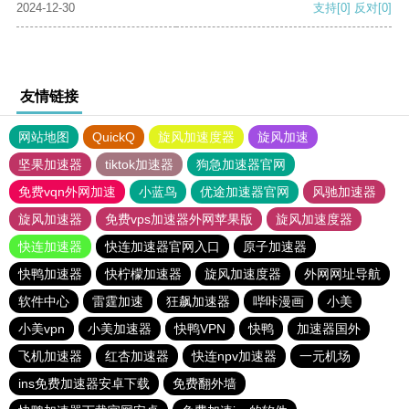
2024-12-30
支持
[0]
反对
[0]
友情链接
网站地图
QuickQ
旋风加速度器
旋风加速
坚果加速器
tiktok加速器
狗急加速器官网
免费vqn外网加速
小蓝鸟
优途加速器官网
风驰加速器
旋风加速器
免费vps加速器外网苹果版
旋风加速度器
快连加速器
快连加速器官网入口
原子加速器
快鸭加速器
快柠檬加速器
旋风加速度器
外网网址导航
软件中心
雷霆加速
狂飙加速器
哔咔漫画
小美
小美vpn
小美加速器
快鸭VPN
快鸭
加速器国外
飞机加速器
红杏加速器
快连npv加速器
一元机场
ins免费加速器安卓下载
免费翻外墙