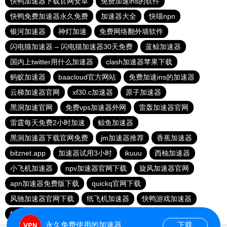
快鸭加速器下载官网安卓
免费加速ins的软件
快鸭免费加速器永久免费
加速器大全
快喵npn
银河加速器
神灯加速
免费网络翻外墙软件
闪电猫加速器 – 闪电猫加速器30天免费
蓝鲸加速器
国内上twitter用什么加速器
clash加速器苹果下载
蚂蚁加速器
baacloud官方网站
免费加速ins的加速器
云梯加速器官网
xf30.c加速器
原子加速器
黑洞加速官网
免费vps加速器外网
雷轰加速器官网
雷霆每天免费2小时加速
鲸鱼加速器
黑洞加速器下载官网免费
jm加速器推荐
香蕉加速器
bitznet.app
加速器试用3小时
ikuuu
西柚加速器
小飞机加速器
npv加速器官网下载
旋风加速器官网
apn加速器免费版下载
quickq官网下载
风驰加速器官网下载
纸飞机加速器
快鸭游戏加速器
快鸭梯子加速器
快鸭加速器下载官网苹果
永久免费使用的加速器
下载